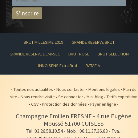
BRUT MILLESIME 2019
GRANDE RESERVE BRUT
GRANDE RESERVE DEMI-SEC
BRUT ROSE
BRUT SELECTION
INNO SENS Extra Brut
RATAFIA
•
Toutes nos actualités
•
Nous contacter
•
Mentions légales
•
Plan du
site
•
Nous rendre visite
•
Se connecter
•
Mini-blog
•
Tarifs expedition
•
CGV
•
Protection des données
•
Payer en ligne
•
Champagne Emilien FRESNE
-
4 rue Eugène
Moussé
51700
CUISLES
Tél. 03.26.58.10.54
- Mob. : 06.11.37.36.63 - Tva. :