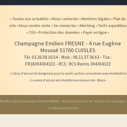
•
Toutes nos actualités
•
Nous contacter
•
Mentions légales
•
Plan du
site
•
Nous rendre visite
•
Se connecter
•
Mini-blog
•
Tarifs expedition
•
CGV
•
Protection des données
•
Payer en ligne
•
Champagne Emilien FRESNE
-
4 rue Eugène
Moussé
51700
CUISLES
Tél. 03.26.58.10.54
- Mob. : 06.11.37.36.63 - Tva. :
FR18394304323 - RCS : RCS Reims 394304323
- L'abus d'alcool est dangereux pour la santé, sachez consommer avec modération
- La vente d'alcool est interdite aux mineurs de -18ans -
© 2003-2026 Champagne Emilien FRESNE -
Réalisation enovanet
-
Moteur eChampagne
-
3 visiteurs connectés.