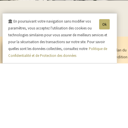
En poursuivant votre navigation sans modifier vos
Ok
paramètres, vous acceptez l'utilisation des cookies ou
technologies similaires pour vous assurer de meilleurs services et
pour la sécurisation des transactions sur notre site. Pour savoir
quelles sont les données collectées, consultez notre
Politique de
•
Toutes nos actualités
•
Nous contacter
•
Mentions légales
•
Plan du
Confidentialité et de Protection des données
site
•
Nous rendre visite
•
Se connecter
•
Mini-blog
•
Tarifs expedition
•
CGV
•
Protection des données
•
Payer en ligne
•
Champagne Emilien FRESNE
-
4 rue Eugène
Moussé
51700
CUISLES
Tél. 03.26.58.10.54
- Mob. : 06.11.37.36.63 - Tva. :
FR18394304323 - RCS : RCS Reims 394304323
- L'abus d'alcool est dangereux pour la santé, sachez consommer avec modération
- La vente d'alcool est interdite aux mineurs de -18ans -