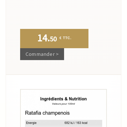
14.
50
 € TTC.
Commander >