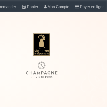
mmander
Panier
Mon Compte
Payer en ligne