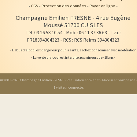
•
CGV
•
Protection des données
•
Payer en ligne
•
Champagne Emilien FRESNE
-
4 rue Eugène
Moussé
51700
CUISLES
Tél. 03.26.58.10.54
- Mob. : 06.11.37.36.63 - Tva. :
FR18394304323 - RCS : RCS Reims 394304323
- L'abus d'alcool est dangereux pour la santé, sachez consommer avec modération
- La vente d'alcool est interdite aux mineurs de -18ans -
© 2003-2026 Champagne Emilien FRESNE -
Réalisation enovanet
-
Moteur eChampagne
-
1 visiteur connecté.