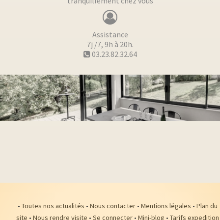
tranquillement chez vous
Assistance
7j /7, 9h à 20h.
03.23.82.32.64
•
Toutes nos actualités
•
Nous contacter
•
Mentions légales
•
Plan du
site
•
Nous rendre visite
•
Se connecter
•
Mini-blog
•
Tarifs expedition