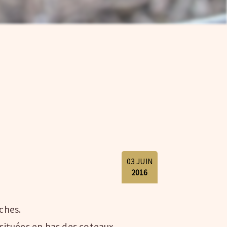
03
JUIN
2016
nches.
 situées en bas des coteaux.