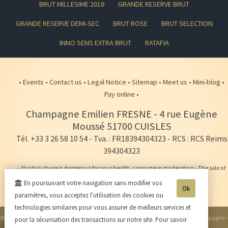
BRUT MILLESIME 2018
GRANDE RESERVE BRUT
GRANDE RESERVE DEMI-SEC
BRUT ROSE
BRUT SELECTION
INNO SENS EXTRA BRUT
RATAFIA
•
Events
•
Contact us
•
Legal Notice
•
Sitemap
•
Meet us
•
Mini-blog
•
Pay online
•
Champagne Emilien FRESNE
-
4 rue Eugène
Moussé
51700
CUISLES
Tél. +33 3 26 58 10 54
- Tva. : FR18394304323 - RCS : RCS Reims
394304323
- Alcohol abuse is dangerous for your health, consume in moderation - The sale of
alcohol is forbidden to minors under the age of 18. -
En poursuivant votre navigation sans modifier vos
Ok
paramètres, vous acceptez l'utilisation des cookies ou
technologies similaires pour vous assurer de meilleurs services et
© 2003-2026 Champagne Emilien FRESNE -
Réalisation enovanet
-
Moteur eChampagne
-
pour la sécurisation des transactions sur notre site. Pour savoir