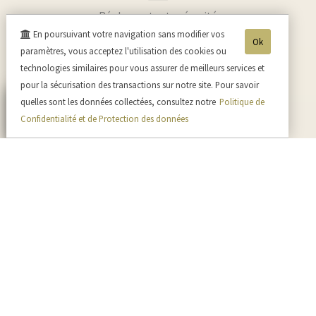
Réglez en toute sécurité
En poursuivant votre navigation sans modifier vos
Ok
paramètres, vous acceptez l'utilisation des cookies ou
Réceptionnez
technologies similaires pour vous assurer de meilleurs services et
tranquillement chez vous
pour la sécurisation des transactions sur notre site. Pour savoir
quelles sont les données collectées, consultez notre
Politique de
Confidentialité et de Protection des données
Assistance
7j /7, 9h à 20h.
03.23.82.32.64